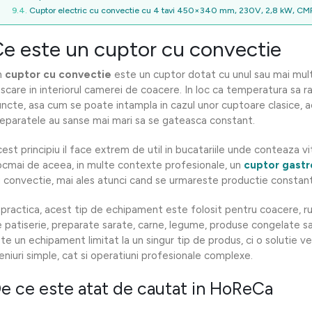
Cuptor electric cu convectie cu 4 tavi 450×340 mm, 230V, 2,8 kW, C
e este un cuptor cu convectie
n
cuptor cu convectie
este un cuptor dotat cu unul sau mai mult
scare in interiorul camerei de coacere. In loc ca temperatura sa 
ncte, asa cum se poate intampla in cazul unor cuptoare clasice, aer
eparatele au sanse mai mari sa se gateasca constant.
est principiu il face extrem de util in bucatariile unde conteaza vi
cmai de aceea, in multe contexte profesionale, un
cuptor gast
 convectie, mai ales atunci cand se urmareste productie constant
 practica, acest tip de echipament este folosit pentru coacere, ru
 patiserie, preparate sarate, carne, legume, produse congelate sa
te un echipament limitat la un singur tip de produs, ci o solutie v
niuri simple, cat si operatiuni profesionale complexe.
e ce este atat de cautat in HoReCa