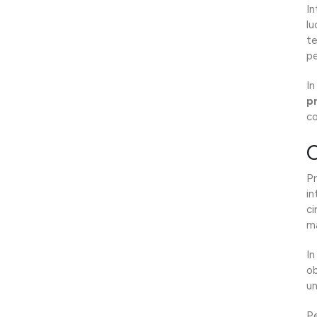
In
lu
te
pe
In
p
co
C
Pr
in
ci
ma
In
ob
un
Pe