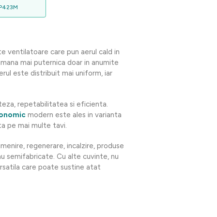
MP423M
e ventilatoare care pun aerul cald in
ramana mai puternica doar in anumite
ul este distribuit mai uniform, iar
teza, repetabilitatea si eficienta.
ronomic
modern este ales in varianta
a pe mai multe tavi.
menire, regenerare, incalzire, produse
u semifabricate. Cu alte cuvinte, nu
ersatila care poate sustine atat