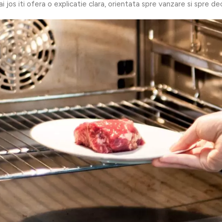
i jos iti ofera o explicatie clara, orientata spre vanzare si spre dec