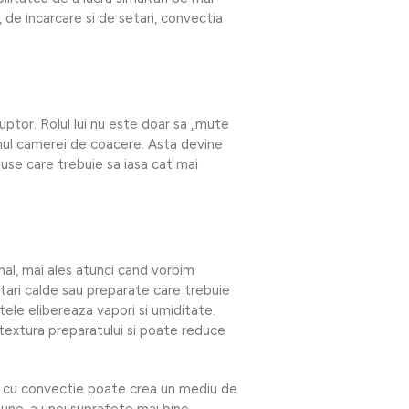
, de incarcare si de setari, convectia
uptor. Rolul lui nu este doar sa „mute
lumul camerei de coacere. Asta devine
use care trebuie sa iasa cat mai
inal, mai ales atunci cand vorbim
tari calde sau preparate care trebuie
tele elibereaza vapori si umiditate.
extura preparatului si poate reduce
cu convectie poate crea un mediu de
bune, a unei suprafete mai bine