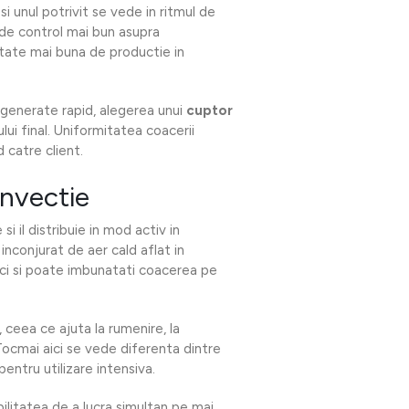
i unul potrivit se vede in ritmul de
de control mai bun asupra
citate mai buna de productie in
egenerate rapid, alegerea unui
cuptor
ui final. Uniformitatea coacerii
 catre client.
nvectie
si il distribuie in mod activ in
 inconjurat de aer cald aflat in
reci si poate imbunatati coacerea pe
 ceea ce ajuta la rumenire, la
. Tocmai aici se vede diferenta dintre
entru utilizare intensiva.
bilitatea de a lucra simultan pe mai