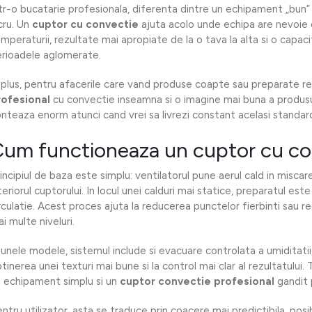
tr-o bucatarie profesionala, diferenta dintre un echipament „bun” s
cru. Un
cuptor cu convectie
ajuta acolo unde echipa are nevoie 
mperaturii, rezultate mai apropiate de la o tava la alta si o capa
rioadele aglomerate.
 plus, pentru afacerile care vand produse coapte sau preparate r
rofesional
cu convectie inseamna si o imagine mai buna a produsul
nteaza enorm atunci cand vrei sa livrezi constant acelasi standard
um functioneaza un cuptor cu co
incipiul de baza este simplu: ventilatorul pune aerul cald in miscare 
teriorul cuptorului. In locul unei calduri mai statice, preparatul este
rculatie. Acest proces ajuta la reducerea punctelor fierbinti sau 
i multe niveluri.
 unele modele, sistemul include si evacuare controlata a umiditatii,
tinerea unei texturi mai bune si la control mai clar al rezultatului
 echipament simplu si un
cuptor convectie profesional
gandit p
ntru utilizator, asta se traduce prin coacere mai predictibila, posi