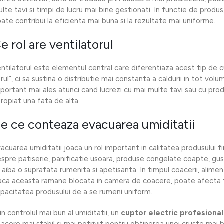
lte tavi si timpi de lucru mai bine gestionati. In functie de produs
ate contribui la eficienta mai buna si la rezultate mai uniforme.
e rol are ventilatorul
ntilatorul este elementul central care diferentiaza acest tip de c
rul”, ci sa sustina o distributie mai constanta a caldurii in tot vo
portant mai ales atunci cand lucrezi cu mai multe tavi sau cu prod
ropiat una fata de alta.
e ce conteaza evacuarea umiditatii
acuarea umiditatii joaca un rol important in calitatea produsului f
spre patiserie, panificatie usoara, produse congelate coapte, gus
 aiba o suprafata rumenita si apetisanta. In timpul coacerii, alimen
ca aceasta ramane blocata in camera de coacere, poate afecta t
pacitatea produsului de a se rumeni uniform.
in controlul mai bun al umiditatii, un
cuptor electric profesional
acere mai stabil si mai potrivit pentru obtinerea unei cruste mai 