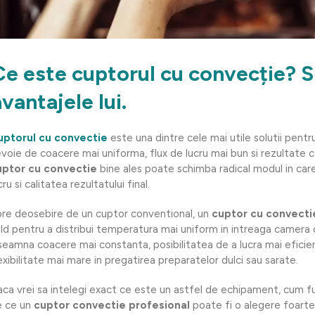
Ce este cuptorul cu convecție? S
vantajele lui.
uptorul cu convectie
este una dintre cele mai utile solutii pentr
voie de coacere mai uniforma, flux de lucru mai bun si rezultate c
uptor cu convectie
bine ales poate schimba radical modul in car
cru si calitatea rezultatului final.
re deosebire de un cuptor conventional, un
cuptor cu convecti
ld pentru a distribui temperatura mai uniform in intreaga camera d
seamna coacere mai constanta, posibilitatea de a lucra mai eficien
exibilitate mai mare in pregatirea preparatelor dulci sau sarate.
ca vrei sa intelegi exact ce este un astfel de echipament, cum fu
e ce un
cuptor convectie profesional
poate fi o alegere foarte