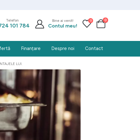
0
0
Telefon
Bine ai venit!
724 101 784
Contul meu!
fertă
Finanțare
Despre noi
Contact
TAJELE LUI.