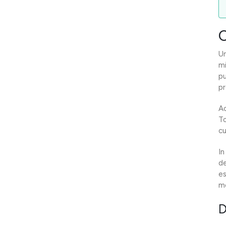
C
U
mi
pu
pr
Ac
To
cu
In
de
es
me
D