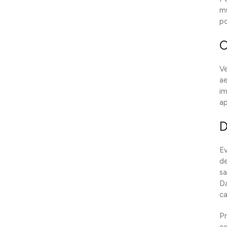
mu
po
C
Ve
ae
im
ap
D
Ev
de
sa
Da
ca
Pr
co