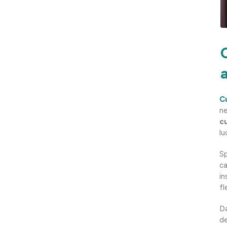
a
C
ne
c
lu
Sp
ca
in
fl
Da
d