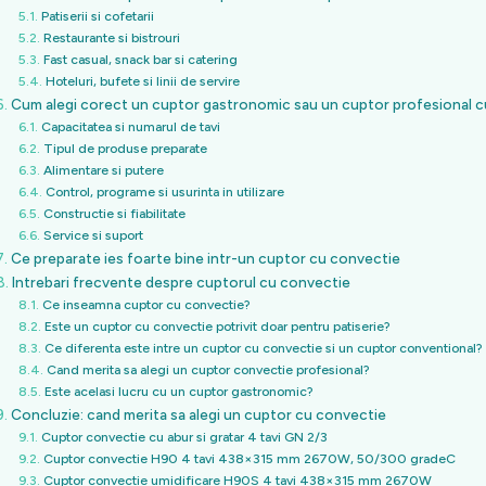
Patiserii si cofetarii
Restaurante si bistrouri
Fast casual, snack bar si catering
Hoteluri, bufete si linii de servire
Cum alegi corect un cuptor gastronomic sau un cuptor profesional 
Capacitatea si numarul de tavi
Tipul de produse preparate
Alimentare si putere
Control, programe si usurinta in utilizare
Constructie si fiabilitate
Service si suport
Ce preparate ies foarte bine intr-un cuptor cu convectie
Intrebari frecvente despre cuptorul cu convectie
Ce inseamna cuptor cu convectie?
Este un cuptor cu convectie potrivit doar pentru patiserie?
Ce diferenta este intre un cuptor cu convectie si un cuptor conventional?
Cand merita sa alegi un cuptor convectie profesional?
Este acelasi lucru cu un cuptor gastronomic?
Concluzie: cand merita sa alegi un cuptor cu convectie
Cuptor convectie cu abur si gratar 4 tavi GN 2/3
Cuptor convectie H90 4 tavi 438×315 mm 2670W, 50/300 gradeC
Cuptor convectie umidificare H90S 4 tavi 438×315 mm 2670W