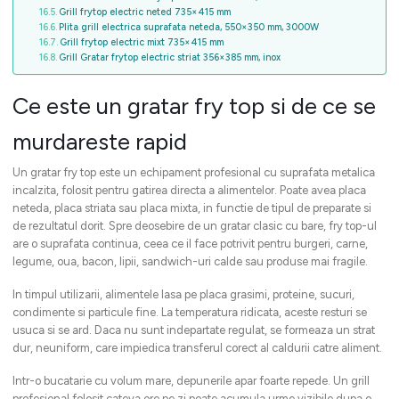
Grill frytop electric neted 735×415 mm
Plita grill electrica suprafata neteda, 550×350 mm, 3000W
Grill frytop electric mixt 735×415 mm
Grill Gratar frytop electric striat 356×385 mm, inox
Ce este un gratar fry top si de ce se
murdareste rapid
Un gratar fry top este un echipament profesional cu suprafata metalica
incalzita, folosit pentru gatirea directa a alimentelor. Poate avea placa
neteda, placa striata sau placa mixta, in functie de tipul de preparate si
de rezultatul dorit. Spre deosebire de un gratar clasic cu bare, fry top-ul
are o suprafata continua, ceea ce il face potrivit pentru burgeri, carne,
legume, oua, bacon, lipii, sandwich-uri calde sau produse mai fragile.
In timpul utilizarii, alimentele lasa pe placa grasimi, proteine, sucuri,
condimente si particule fine. La temperatura ridicata, aceste resturi se
usuca si se ard. Daca nu sunt indepartate regulat, se formeaza un strat
dur, neuniform, care impiedica transferul corect al caldurii catre aliment.
Intr-o bucatarie cu volum mare, depunerile apar foarte repede. Un grill
profesional folosit cateva ore pe zi poate acumula urme vizibile dupa o