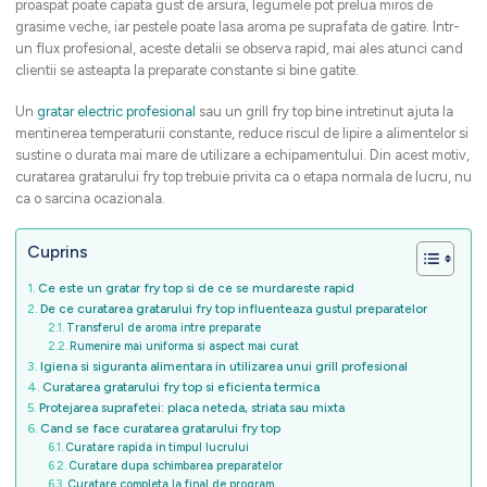
proaspat poate capata gust de arsura, legumele pot prelua miros de
grasime veche, iar pestele poate lasa aroma pe suprafata de gatire. Intr-
un flux profesional, aceste detalii se observa rapid, mai ales atunci cand
clientii se asteapta la preparate constante si bine gatite.
Un
gratar electric profesional
sau un grill fry top bine intretinut ajuta la
mentinerea temperaturii constante, reduce riscul de lipire a alimentelor si
sustine o durata mai mare de utilizare a echipamentului. Din acest motiv,
curatarea gratarului fry top trebuie privita ca o etapa normala de lucru, nu
ca o sarcina ocazionala.
Cuprins
Ce este un gratar fry top si de ce se murdareste rapid
De ce curatarea gratarului fry top influenteaza gustul preparatelor
Transferul de aroma intre preparate
Rumenire mai uniforma si aspect mai curat
Igiena si siguranta alimentara in utilizarea unui grill profesional
Curatarea gratarului fry top si eficienta termica
Protejarea suprafetei: placa neteda, striata sau mixta
Cand se face curatarea gratarului fry top
Curatare rapida in timpul lucrului
Curatare dupa schimbarea preparatelor
Curatare completa la final de program