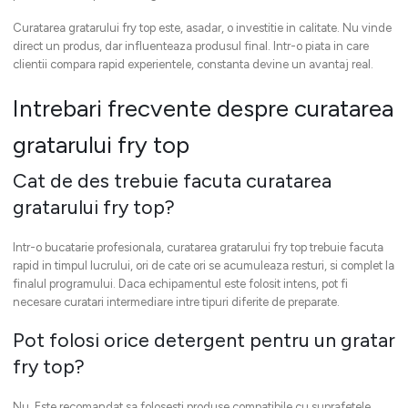
Curatarea gratarului fry top este, asadar, o investitie in calitate. Nu vinde
direct un produs, dar influenteaza produsul final. Intr-o piata in care
clientii compara rapid experientele, constanta devine un avantaj real.
Intrebari frecvente despre curatarea
gratarului fry top
Cat de des trebuie facuta curatarea
gratarului fry top?
Intr-o bucatarie profesionala, curatarea gratarului fry top trebuie facuta
rapid in timpul lucrului, ori de cate ori se acumuleaza resturi, si complet la
finalul programului. Daca echipamentul este folosit intens, pot fi
necesare curatari intermediare intre tipuri diferite de preparate.
Pot folosi orice detergent pentru un gratar
fry top?
Nu. Este recomandat sa folosesti produse compatibile cu suprafetele