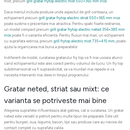
mixt, precum
grill gratar frytop electric mixt 550×365 mm inox
.
Daca meniul include produse unde aspectul de grill conteaza, un
echipament precum
grill gratar frytop electric striat 550×365 mm inox
poate sustine o prezentare mai atractiva. Pentru spatii foarte restranse,
un model compact precum
grill gratar frytop electric neted 356×385 mm
inox
poate fi o varianta eficienta. Pentru fluxuri mai mari, un echipament
cu suprafata extinsa, precum
grill frytop electric mixt 735×415 mm
, poate
ajuta la organizarea mai buna a preparatelor.
Indiferent de model, curatarea gratarului fry top va fi mai usoara atunci
cand echipamentul este ales corect pentru volumul de lucru. Un fry top
subdimensionat va fi suprasolicitat, se va murdari mai repede si va
necesita interventii mai dese in timpul programului.
Gratar neted, striat sau mixt: ce
varianta se potriveste mai bine
Alegerea suprafetei influenteaza atat gatirea, cat si curatarea. Un gratar
neted este versatil si potrivit pentru multe tipuri de preparate. Este util
pentru burgeri, oua, legume, bacon, lipii sau produse care au nevoie de
contact complet cu suprafata calda.