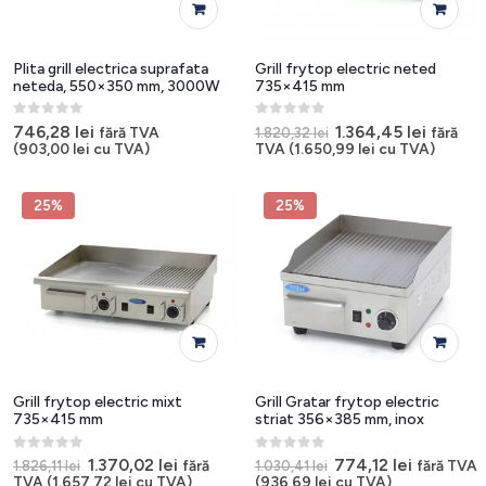
Plita grill electrica suprafata
Grill frytop electric neted
neteda, 550×350 mm, 3000W
735×415 mm
0
out of 5
0
out of 5
Prețul
Prețul
746,28
lei
1.364,45
lei
fără TVA
fără
1.820,32
lei
inițial
curent
(
903,00
lei
cu TVA)
TVA (
1.650,99
lei
cu TVA)
a
este:
fost:
1.364,45
1.820,32 lei.
25%
25%
Grill frytop electric mixt
Grill Gratar frytop electric
735×415 mm
striat 356×385 mm, inox
0
out of 5
0
out of 5
Prețul
Prețul
Prețul
Prețul
1.370,02
lei
774,12
lei
fără
fără TVA
1.826,11
lei
1.030,41
lei
inițial
curent
inițial
curent
TVA (
1.657,72
lei
cu TVA)
(
936,69
lei
cu TVA)