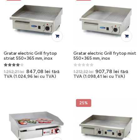
Gratar electric Grill frytop
Gratar electric Grill frytop mixt
striat 550×365 mm, inox
550×365 mm, inox
4.00
out of 5
0
out of 5
Prețul
Prețul
Prețul
Prețul
847,08
lei
907,78
lei
fără
fără
1.252,21
lei
1.212,32
lei
inițial
curent
inițial
curent
TVA (
1.024,96
lei
cu TVA)
TVA (
1.098,41
lei
cu TVA)
a
este:
a
este:
fost:
847,08 lei.
fost:
907,78 le
1.252,21 lei.
1.212,32 lei.
25%