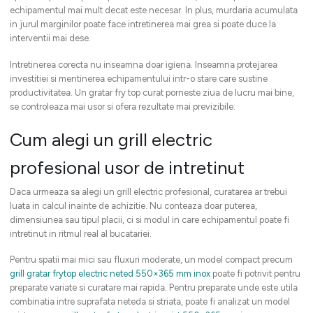
echipamentul mai mult decat este necesar. In plus, murdaria acumulata
in jurul marginilor poate face intretinerea mai grea si poate duce la
interventii mai dese.
Intretinerea corecta nu inseamna doar igiena. Inseamna protejarea
investitiei si mentinerea echipamentului intr-o stare care sustine
productivitatea. Un gratar fry top curat porneste ziua de lucru mai bine,
se controleaza mai usor si ofera rezultate mai previzibile.
Cum alegi un grill electric
profesional usor de intretinut
Daca urmeaza sa alegi un grill electric profesional, curatarea ar trebui
luata in calcul inainte de achizitie. Nu conteaza doar puterea,
dimensiunea sau tipul placii, ci si modul in care echipamentul poate fi
intretinut in ritmul real al bucatariei.
Pentru spatii mai mici sau fluxuri moderate, un model compact precum
grill gratar frytop electric neted 550×365 mm inox
poate fi potrivit pentru
preparate variate si curatare mai rapida. Pentru preparate unde este utila
combinatia intre suprafata neteda si striata, poate fi analizat un model