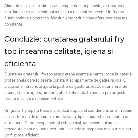
Alimentele se pot lipi din cauza temperaturii nepotrivite, a suprafetei
murdare, a resturilor carbonizate sau a utilizarii incorecte. Un fry top
curat, preincalzit corect si folosit cu proceduri clare ofera rezultate mai
constante.
Concluzie: curatarea gratarului fry
top inseamna calitate, igiena si
eficienta
Curatarea gratarului fry top este o etapa esentiala pentru orice bucatarie
profesionala care foloseste constant echipamente de gatire rapida. O
placa bine intretinuta ajuta la pastrarea gustului, reduce transferul de
aroma, sustine igiena, imbunatateste eficienta termica si prelungeste
durata de viata a echipamentului.
Un gratar fry top nu trebuie ales doar dupa pret sau dimensiune. Trebuie
ales in functie de meniu, volum de lucru, tipul suprafetei si usurinta de
intretinere. Cand echipamentul este potrivit, iar personalul are o
procedura clara de lucru, rezultatul se vede in preparate mai bune si intr-
un flux mai eficient.