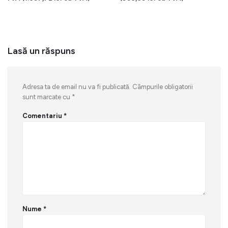
a
este:
a
este:
fost:
1.370,02 lei.
fost:
774,12 lei
1.826,11 lei.
1.030,41 lei.
Lasă un răspuns
Adresa ta de email nu va fi publicată.
Câmpurile obligatorii
sunt marcate cu
*
Comentariu
*
Nume
*