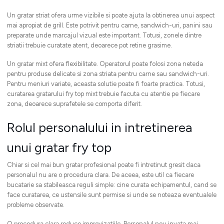
Un gratar striat ofera urme vizibile si poate ajuta la obtinerea unui aspect
mai apropiat de grill. Este potrivit pentru carne, sandwich-uri, panini sau
preparate unde marcajul vizual este important. Totusi, zonele dintre
striatii trebuie curatate atent, deoarece pot retine grasime.
Un gratar mixt ofera flexibilitate. Operatorul poate folosi zona neteda
pentru produse delicate si zona striata pentru carne sau sandwich-uri.
Pentru meniuri variate, aceasta solutie poate fi foarte practica. Totusi,
curatarea gratarului fry top mixt trebuie facuta cu atentie pe fiecare
zona, deoarece suprafetele se comporta diferit.
Rolul personalului in intretinerea
unui gratar fry top
Chiar si cel mai bun gratar profesional poate fi intretinut gresit daca
personalul nu are o procedura clara. De aceea, este util ca fiecare
bucatarie sa stabileasca reguli simple: cine curata echipamentul, cand se
face curatarea, ce ustensile sunt permise si unde se noteaza eventualele
probleme observate.
O procedura clara reduce improvizatiile. Personalul nou invata mai