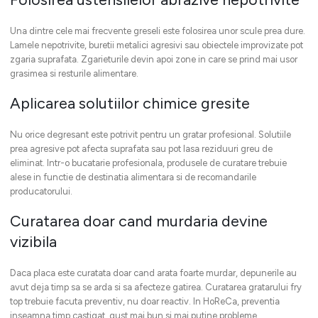
Una dintre cele mai frecvente greseli este folosirea unor scule prea dure.
Lamele nepotrivite, buretii metalici agresivi sau obiectele improvizate pot
zgaria suprafata. Zgarieturile devin apoi zone in care se prind mai usor
grasimea si resturile alimentare.
Aplicarea solutiilor chimice gresite
Nu orice degresant este potrivit pentru un gratar profesional. Solutiile
prea agresive pot afecta suprafata sau pot lasa reziduuri greu de
eliminat. Intr-o bucatarie profesionala, produsele de curatare trebuie
alese in functie de destinatia alimentara si de recomandarile
producatorului.
Curatarea doar cand murdaria devine
vizibila
Daca placa este curatata doar cand arata foarte murdar, depunerile au
avut deja timp sa se arda si sa afecteze gatirea. Curatarea gratarului fry
top trebuie facuta preventiv, nu doar reactiv. In HoReCa, preventia
inseamna timp castigat, gust mai bun si mai putine probleme