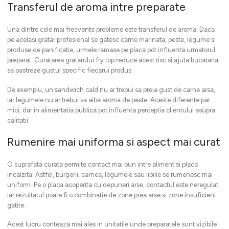
Transferul de aroma intre preparate
Una dintre cele mai frecvente probleme este transferul de aroma. Daca
pe acelasi gratar profesional se gatesc carne marinata, peste, legume si
produse de panificatie, urmele ramase pe placa pot influenta urmatorul
preparat. Curatarea gratarului fry top reduce acest risc si ajuta bucataria
sa pastreze gustul specific fiecarui produs.
De exemplu, un sandwich cald nu ar trebui sa preia gust de carne arsa,
iar legumele nu ar trebui sa aiba aroma de peste. Aceste diferente par
mici, dar in alimentatia publica pot influenta perceptia clientului asupra
calitatii.
Rumenire mai uniforma si aspect mai curat
O suprafata curata permite contact mai bun intre aliment si placa
incalzita. Astfel, burgerii, carnea, legumele sau lipiile se rumenesc mai
uniform. Pe o placa acoperita cu depuneri arse, contactul este neregulat,
iar rezultatul poate fi o combinatie de zone prea arse si zone insuficient
gatite.
Acest lucru conteaza mai ales in unitatile unde preparatele sunt vizibile