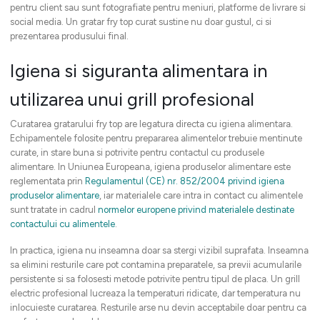
pentru client sau sunt fotografiate pentru meniuri, platforme de livrare si
social media. Un gratar fry top curat sustine nu doar gustul, ci si
prezentarea produsului final.
Igiena si siguranta alimentara in
utilizarea unui grill profesional
Curatarea gratarului fry top are legatura directa cu igiena alimentara.
Echipamentele folosite pentru prepararea alimentelor trebuie mentinute
curate, in stare buna si potrivite pentru contactul cu produsele
alimentare. In Uniunea Europeana, igiena produselor alimentare este
reglementata prin
Regulamentul (CE) nr. 852/2004 privind igiena
produselor alimentare
, iar materialele care intra in contact cu alimentele
sunt tratate in cadrul
normelor europene privind materialele destinate
contactului cu alimentele
.
In practica, igiena nu inseamna doar sa stergi vizibil suprafata. Inseamna
sa elimini resturile care pot contamina preparatele, sa previi acumularile
persistente si sa folosesti metode potrivite pentru tipul de placa. Un grill
electric profesional lucreaza la temperaturi ridicate, dar temperatura nu
inlocuieste curatarea. Resturile arse nu devin acceptabile doar pentru ca