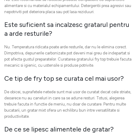
alimentare si cu materialul echipamentului. Detergentii prea agresivi sau
nepotriviti pot deteriora placa sau pot lasa reziduuri.
Este suficient sa incalzesc gratarul pentru
a arde resturile?
Nu. Temperatura ridicata poate arde resturile, dar nu le elimina corect.
Dimpotriva, depunerile carbonizate pot deveni mai greu de indepartat si
pot afecta gustul preparatelor. Curatarea gratarului fry top trebuie facuta
mecanic si igienic, cu ustensile si produse potrivite.
Ce tip de fry top se curata cel mai usor?
De obicei, suprafetele netede sunt mai usor de curatat decat cele striate,
deoarece nu au caneluri in care sa se adune resturi. Totusi, alegerea
trebuie facuta in functie de meniu, nu doar de curatare. Pentru multe
bucatarii, un gratar mixt ofera un echilibru bun intre versatilitate si
productivitate.
De ce se lipesc alimentele de gratar?