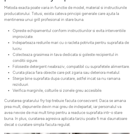
Metoda exacta poate varia in functie de model, material si instructiunile
producatorului. Totusi, exista cateva principii generale care ajuta la
mentinerea unui grill profesional in stare buna.
Opreste echipamentul conform instructiunilor si evita interventiile
improvizate.
Indeparteaza resturile mari cu o racleta potrivita pentru suprafata de
lucru.
Colecteaza grasimea in tava dedicata si goleste recipientul in
conditii sigure.
Foloseste detergent neabraziv, compatibil cu suprafetele alimentare.
Curata placa fara obiecte care pot zgaria sau deteriora metalul.
Sterge bine suprafata dupa curatare, astfel incat sa nu ramana
reziduuri.
Verifica marginile, colturile si zonele greu accesibile.
Curatarea gratarului fry top trebuie facuta consecvent. Daca se amana
prea mult, depunerile devin mai greu de indepartat, iar personalul va
avea nevoie de mai mult timp pentru a readuce suprafata intr-o stare
buna. In plus, curatarea agresiva aplicata tarziu poate fi mai daunatoare
decat o curatare simpla facuta regulat.