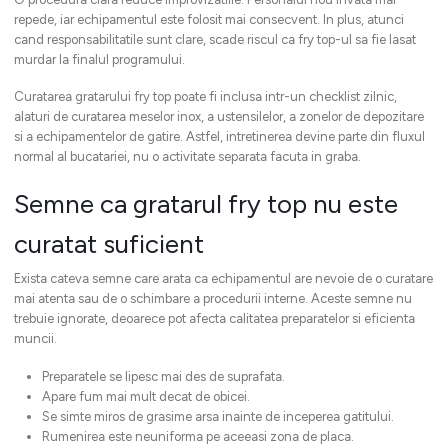
repede, iar echipamentul este folosit mai consecvent. In plus, atunci
cand responsabilitatile sunt clare, scade riscul ca fry top-ul sa fie lasat
murdar la finalul programului.
Curatarea gratarului fry top poate fi inclusa intr-un checklist zilnic,
alaturi de curatarea meselor inox, a ustensilelor, a zonelor de depozitare
si a echipamentelor de gatire. Astfel, intretinerea devine parte din fluxul
normal al bucatariei, nu o activitate separata facuta in graba.
Semne ca gratarul fry top nu este
curatat suficient
Exista cateva semne care arata ca echipamentul are nevoie de o curatare
mai atenta sau de o schimbare a procedurii interne. Aceste semne nu
trebuie ignorate, deoarece pot afecta calitatea preparatelor si eficienta
muncii.
Preparatele se lipesc mai des de suprafata.
Apare fum mai mult decat de obicei.
Se simte miros de grasime arsa inainte de inceperea gatitului.
Rumenirea este neuniforma pe aceeasi zona de placa.