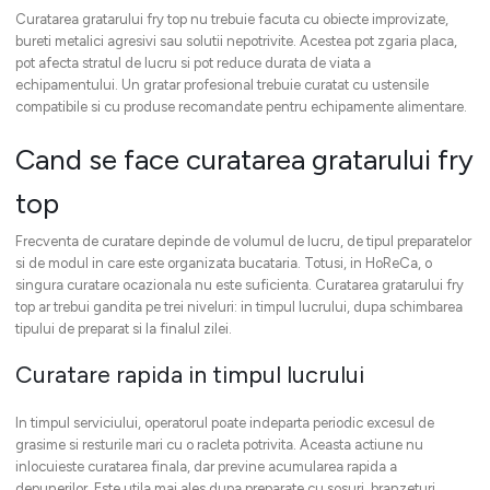
Curatarea gratarului fry top nu trebuie facuta cu obiecte improvizate,
bureti metalici agresivi sau solutii nepotrivite. Acestea pot zgaria placa,
pot afecta stratul de lucru si pot reduce durata de viata a
echipamentului. Un gratar profesional trebuie curatat cu ustensile
compatibile si cu produse recomandate pentru echipamente alimentare.
Cand se face curatarea gratarului fry
top
Frecventa de curatare depinde de volumul de lucru, de tipul preparatelor
si de modul in care este organizata bucataria. Totusi, in HoReCa, o
singura curatare ocazionala nu este suficienta. Curatarea gratarului fry
top ar trebui gandita pe trei niveluri: in timpul lucrului, dupa schimbarea
tipului de preparat si la finalul zilei.
Curatare rapida in timpul lucrului
In timpul serviciului, operatorul poate indeparta periodic excesul de
grasime si resturile mari cu o racleta potrivita. Aceasta actiune nu
inlocuieste curatarea finala, dar previne acumularea rapida a
depunerilor. Este utila mai ales dupa preparate cu sosuri, branzeturi,