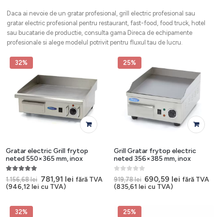
Daca ai nevoie de un gratar profesional, grill electric profesional sau
gratar electric profesional pentru restaurant, fast-food, food truck, hotel
sau bucatarie de productie, consulta gama Direca de echipamente
profesionale si alege modelul potrivit pentru fluxul tau de lucru.
32%
25%
Gratar electric Grill frytop
Grill Gratar frytop electric
neted 550×365 mm, inox
neted 356×385 mm, inox
5.00
out of 5
0
out of 5
Prețul
Prețul
Prețul
Prețul
781,91
lei
690,59
lei
fără TVA
fără TVA
1.156,68
lei
919,78
lei
inițial
curent
inițial
curent
(
946,12
lei
cu TVA)
(
835,61
lei
cu TVA)
a
este:
a
este:
fost:
781,91 lei.
fost:
690,59 lei
1.156,68 lei.
919,78 lei.
32%
25%