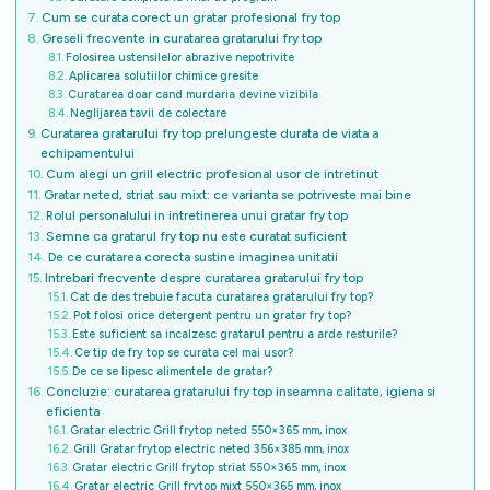
Cum se curata corect un gratar profesional fry top
Greseli frecvente in curatarea gratarului fry top
Folosirea ustensilelor abrazive nepotrivite
Aplicarea solutiilor chimice gresite
Curatarea doar cand murdaria devine vizibila
Neglijarea tavii de colectare
Curatarea gratarului fry top prelungeste durata de viata a
echipamentului
Cum alegi un grill electric profesional usor de intretinut
Gratar neted, striat sau mixt: ce varianta se potriveste mai bine
Rolul personalului in intretinerea unui gratar fry top
Semne ca gratarul fry top nu este curatat suficient
De ce curatarea corecta sustine imaginea unitatii
Intrebari frecvente despre curatarea gratarului fry top
Cat de des trebuie facuta curatarea gratarului fry top?
Pot folosi orice detergent pentru un gratar fry top?
Este suficient sa incalzesc gratarul pentru a arde resturile?
Ce tip de fry top se curata cel mai usor?
De ce se lipesc alimentele de gratar?
Concluzie: curatarea gratarului fry top inseamna calitate, igiena si
eficienta
Gratar electric Grill frytop neted 550×365 mm, inox
Grill Gratar frytop electric neted 356×385 mm, inox
Gratar electric Grill frytop striat 550×365 mm, inox
Gratar electric Grill frytop mixt 550×365 mm, inox