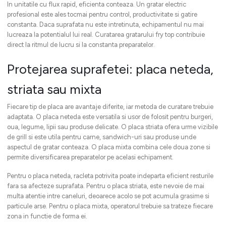
In unitatile cu flux rapid, eficienta conteaza. Un gratar electric
profesional este ales tocmai pentru control, productivitate si gatire
constanta. Daca suprafata nu este intretinuta, echipamentul nu mai
lucreaza la potentialul lui real. Curatarea gratarului fry top contribuie
direct la ritmul de lucru si la constanta preparatelor.
Protejarea suprafetei: placa neteda,
striata sau mixta
Fiecare tip de placa are avantaje diferite, iar metoda de curatare trebuie
adaptata. O placa neteda este versatila si usor de folosit pentru burgeri,
oua, legume, lipii sau produse delicate. O placa striata ofera urme vizibile
de grill si este utila pentru carne, sandwich-uri sau produse unde
aspectul de gratar conteaza. O placa mixta combina cele doua zone si
permite diversificarea preparatelor pe acelasi echipament.
Pentru o placa neteda, racleta potrivita poate indeparta eficient resturile
fara sa afecteze suprafata. Pentru o placa striata, este nevoie de mai
multa atentie intre caneluri, deoarece acolo se pot acumula grasime si
particule arse. Pentru o placa mixta, operatorul trebuie sa trateze fiecare
zona in functie de forma ei.