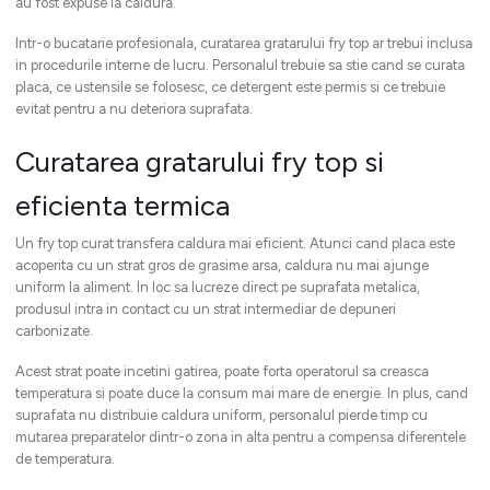
au fost expuse la caldura.
Intr-o bucatarie profesionala, curatarea gratarului fry top ar trebui inclusa
in procedurile interne de lucru. Personalul trebuie sa stie cand se curata
placa, ce ustensile se folosesc, ce detergent este permis si ce trebuie
evitat pentru a nu deteriora suprafata.
Curatarea gratarului fry top si
eficienta termica
Un fry top curat transfera caldura mai eficient. Atunci cand placa este
acoperita cu un strat gros de grasime arsa, caldura nu mai ajunge
uniform la aliment. In loc sa lucreze direct pe suprafata metalica,
produsul intra in contact cu un strat intermediar de depuneri
carbonizate.
Acest strat poate incetini gatirea, poate forta operatorul sa creasca
temperatura si poate duce la consum mai mare de energie. In plus, cand
suprafata nu distribuie caldura uniform, personalul pierde timp cu
mutarea preparatelor dintr-o zona in alta pentru a compensa diferentele
de temperatura.