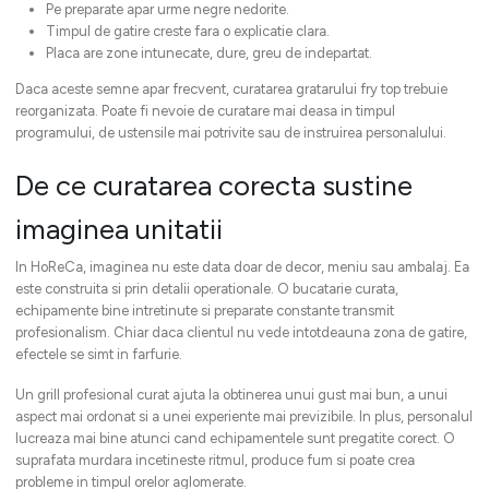
Pe preparate apar urme negre nedorite.
Timpul de gatire creste fara o explicatie clara.
Placa are zone intunecate, dure, greu de indepartat.
Daca aceste semne apar frecvent, curatarea gratarului fry top trebuie
reorganizata. Poate fi nevoie de curatare mai deasa in timpul
programului, de ustensile mai potrivite sau de instruirea personalului.
De ce curatarea corecta sustine
imaginea unitatii
In HoReCa, imaginea nu este data doar de decor, meniu sau ambalaj. Ea
este construita si prin detalii operationale. O bucatarie curata,
echipamente bine intretinute si preparate constante transmit
profesionalism. Chiar daca clientul nu vede intotdeauna zona de gatire,
efectele se simt in farfurie.
Un grill profesional curat ajuta la obtinerea unui gust mai bun, a unui
aspect mai ordonat si a unei experiente mai previzibile. In plus, personalul
lucreaza mai bine atunci cand echipamentele sunt pregatite corect. O
suprafata murdara incetineste ritmul, produce fum si poate crea
probleme in timpul orelor aglomerate.