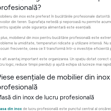
profesională?
obilieru din inox este preferat în bucătăriile profesionale datorită
evoilor din teren. Suprafața netedă și neporoasă nu permite acumula
entru spațiile unde siguranța alimentară este esențială.
n plus, mobilierul din inox pentru bucătărie profesională este extr
robleme la umiditate, temperaturi ridicate și utilizare intensă. Nu 
nlocuiri frecvente, ceea ce îl transformă într-o investiție eficientă
n alt avantaj important este organizarea. Un spațiu dotat corect cu
cru logic, reduce timpii pierduți și ajută echipa să lucreze mai rapid
iese esențiale de mobilier din inox
profesională
asă din inox de lucru profesională
asa din inox
de lucru profesională este punctul central al oricărei