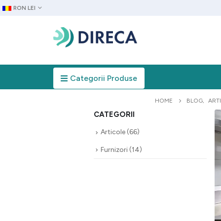
RON LEI
Categorii Produse
HOME
BLOG
,
ART
CATEGORII
Articole
(66)
Furnizori
(14)