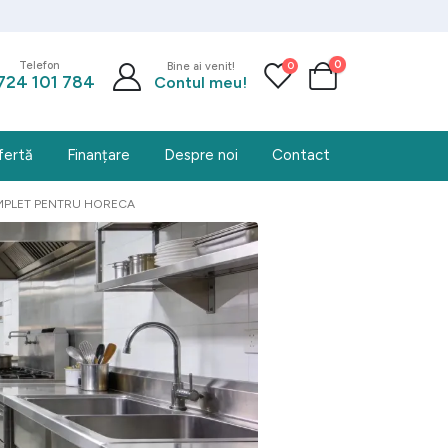
0
0
Telefon
Bine ai venit!
724 101 784
Contul meu!
fertă
Finanțare
Despre noi
Contact
OMPLET PENTRU HORECA