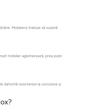
ătărie. Mobilierul trebuie să susțină
 mult mobilier aglomerează, prea puțin
 datorită rezistenței la coroziune și
nox?