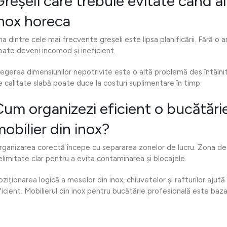
reșeli care trebuie evitate când al
inox horeca
a dintre cele mai frecvente greșeli este lipsa planificării. Fără o ana
oate deveni incomod și ineficient.
legerea dimensiunilor nepotrivite este o altă problemă des întâlnit
e calitate slabă poate duce la costuri suplimentare în timp.
Cum organizezi eficient o bucătări
obilier din inox?
rganizarea corectă începe cu separarea zonelor de lucru. Zona de p
elimitate clar pentru a evita contaminarea și blocajele.
ziționarea logică a meselor din inox, chiuvetelor și rafturilor ajută
ficient. Mobilierul din inox pentru bucătărie profesională este baza