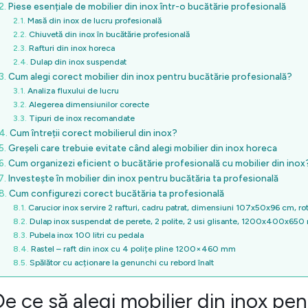
Piese esențiale de mobilier din inox într-o bucătărie profesională
Masă din inox de lucru profesională
Chiuvetă din inox în bucătărie profesională
Rafturi din inox horeca
Dulap din inox suspendat
Cum alegi corect mobilier din inox pentru bucătărie profesională?
Analiza fluxului de lucru
Alegerea dimensiunilor corecte
Tipuri de inox recomandate
Cum întreții corect mobilierul din inox?
Greșeli care trebuie evitate când alegi mobilier din inox horeca
Cum organizezi eficient o bucătărie profesională cu mobilier din inox
Investește în mobilier din inox pentru bucătăria ta profesională
Cum configurezi corect bucătăria ta profesională
Carucior inox servire 2 rafturi, cadru patrat, dimensiuni 107x50x96 cm, rot
Dulap inox suspendat de perete, 2 polite, 2 usi glisante, 1200x400x65
Pubela inox 100 litri cu pedala
Rastel – raft din inox cu 4 polițe pline 1200×460 mm
Spălător cu acționare la genunchi cu rebord înalt
e ce să alegi mobilier din inox pe