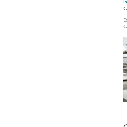
Î
cu
E
c