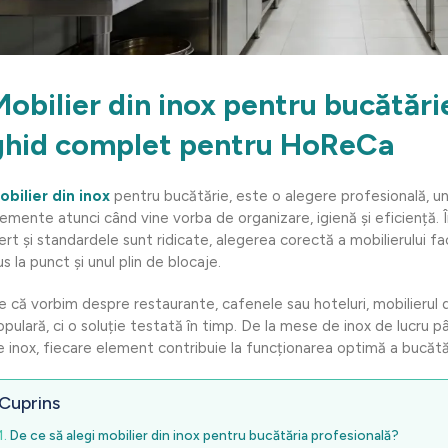
Mobilier din inox pentru bucătări
ghid complet pentru HoReCa
obilier din inox
pentru bucătărie, este o alegere profesională, un
lemente atunci când vine vorba de organizare, igienă și eficiență.
lert și standardele sunt ridicate, alegerea corectă a mobilierului fa
s la punct și unul plin de blocaje.
ie că vorbim despre restaurante, cafenele sau hoteluri, mobilierul 
opulară, ci o soluție testată în timp. De la mese de inox de lucru pâ
e inox, fiecare element contribuie la funcționarea optimă a bucătăr
Cuprins
De ce să alegi mobilier din inox pentru bucătăria profesională?