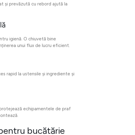
at și prevăzută cu rebord ajută la
lă
tru igienă. O chiuvetă bine
inerea unui flux de lucru eficient.
s rapid la ustensile și ingrediente și
i protejează echipamentele de praf
contează.
 pentru bucătărie