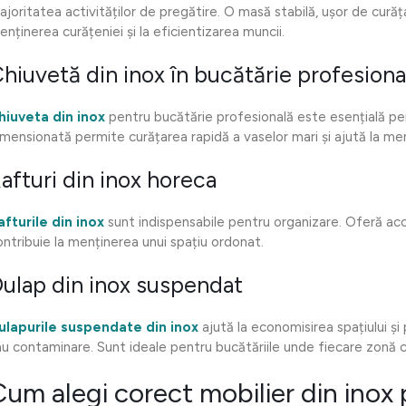
ajoritatea activităților de pregătire. O masă stabilă, ușor de curăț
enținerea curățeniei și la eficientizarea muncii.
hiuvetă din inox în bucătărie profesiona
hiuveta din inox
pentru bucătărie profesională este esențială pen
imensionată permite curățarea rapidă a vaselor mari și ajută la menț
afturi din inox horeca
afturile din inox
sunt indispensabile pentru organizare. Oferă acce
ontribuie la menținerea unui spațiu ordonat.
ulap din inox suspendat
ulapurile suspendate din inox
ajută la economisirea spațiului ș
au contaminare. Sunt ideale pentru bucătăriile unde fiecare zonă 
Cum alegi corect mobilier din inox