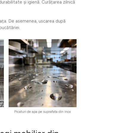
urabilitate și igienă. Curățarea zilnică
afața. De asemenea, uscarea după
bucătăriei.
Picaturi de apa pe suprafata din inox