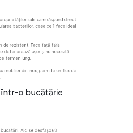
 proprietăților sale care răspund direct
rea bacteriilor, ceea ce îl face ideal
em de rezistent. Face față fără
se deteriorează ușor și nu necesită
 pe termen lung.
 mobilier din inox, permite un flux de
.
 într-o bucătărie
 bucătării. Aici se desfășoară