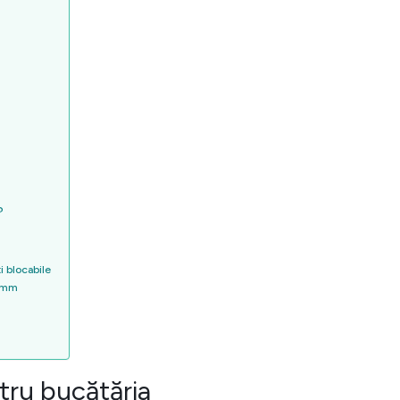
?
i blocabile
0 mm
ntru bucătăria