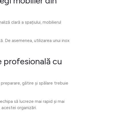
egi mobilier din
liză clară a spațiului, mobilierul
ă. De asemenea, utilizarea unui inox
e profesională cu
reparare, gătire și spălare trebuie
 echipa să lucreze mai rapid și mai
 acestei organizări.