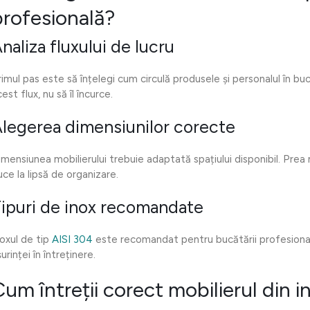
profesională?
naliza fluxului de lucru
rimul pas este să înțelegi cum circulă produsele și personalul în buc
est flux, nu să îl încurce.
legerea dimensiunilor corecte
imensiunea mobilierului trebuie adaptată spațiului disponibil. Prea
uce la lipsă de organizare.
ipuri de inox recomandate
noxul de tip
AISI 304
este recomandat pentru bucătării profesionale
urinței în întreținere.
um întreții corect mobilierul din i